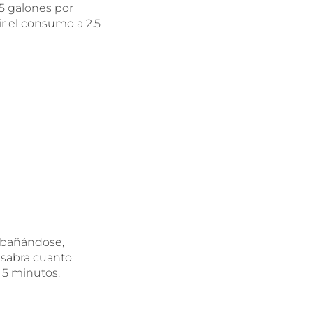
5 galones por
r el consumo a 2.5
e bañándose,
í sabra cuanto
 5 minutos.