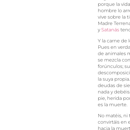
porque la vid
hombre lo arr
vive sobre la 
Madre Terrenal
y
Satanás
tend
Y la carne de
Pues en verda
de animales m
se mezcla con 
forúnculos; su
descomposición
la suya propia
deudas de sie
nada y debéis
pie, herida po
es la muerte.
No matéis, ni
convirtáis en
hacia la muer