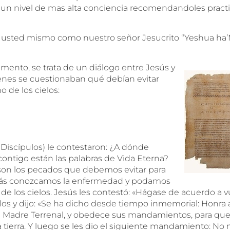
en un nivel de mas alta conciencia recomendandoles practi
r usted mismo como nuestro señor Jesucrito “Yeshua ha’
gmento, se trata de un diálogo entre Jesús y
ienes se cuestionaban qué debían evitar
o de los cielos:
s Discípulos) le contestaron: ¿A dónde
contigo están las palabras de Vida Eterna?
son los pecados que debemos evitar para
s conozcamos la enfermedad y podamos
o de los cielos. Jesús les contestó: «Hágase de acuerdo a vu
llos y dijo: «Se ha dicho desde tiempo inmemorial: Honra 
 tu Madre Terrenal, y obedece sus mandamientos, para que
a tierra. Y luego se les dio el siguiente mandamiento: No 