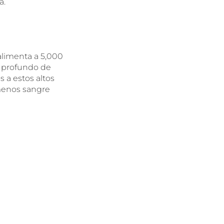
a.
limenta a 5,000
o profundo de
 a estos altos
 menos sangre