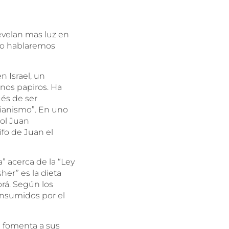
evelan mas luz en
ito hablaremos
n Israel, un
nos papiros. Ha
ués de ser
tianismo”. En uno
tol Juan
ifo de Juan el
” acerca de la “Ley
her” es la dieta
Torá. Según los
nsumidos por el
” fomenta a sus