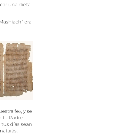
car una dieta
Mashiach” era
estra fe», y se
a tu Padre
 tus días sean
matarás,