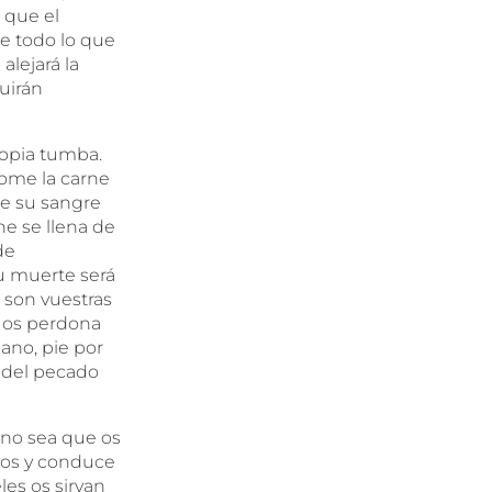
 que el
e todo lo que
alejará la
huirán
ropia tumba.
come la carne
e su sangre
ne se llena de
de
su muerte será
l son vuestras
o os perdona
ano, pie por
o del pecado
 no sea que os
ntos y conduce
les os sirvan