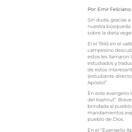
Por: Emir Feliciano
Sin duda, gracias 
nuestra búsqueda de
sobre la dieta vege
El el 1945 en el va
campesino descubri
estos les llamaron
estudiados y traduc
de estos interesan
(estudiante directo
Apóstol”.
En este evangelio l
del Kashrut”. Breve
brindada al pueblo d
mandamientos expu
pueblo de Dios.
En el “Evangelio A