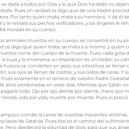
a es dada a todos por Dios y lo que Dios ha dado no dejen
ebate. Pues en verdad os digo que de una Madre proced
tierra. Por tanto quien mata, mata a su hermano. Y de él se 
 y le retirará sus pechos vivificadores, y los ángeles le re
rá morada en su cuerpo.
 los animales muertos en su cuerpo se convertirá en su p
d os digo que quien mata, se mata a sí mismo, y quien 
uertos come del cuerpo de la muerte. Pues cada gota d
la suya y la envenena; su respiración es un hedor; su car
s huesos se convierten en yeso; sus intestinos se llenan 
; sus ojos se llenan de costras; y sus oídos de ceras. Y 
. Pues solamente en el servicio de vuestro Padre Celestia
te años perdonadas en siete días. Mientras que Satán n
 pagarle todo. Ojo por ojo, diente por diente, mano por m
r herida, vida por vida, muerte por muerte. Pues el preci
 tampoco comáis la carne de vuestras inocentes víctimas,
 esclavos de Satanás. Pues ése es el camino del sufrimie
te. Pero obedeced la voluntad de Dios, para que sus ánge