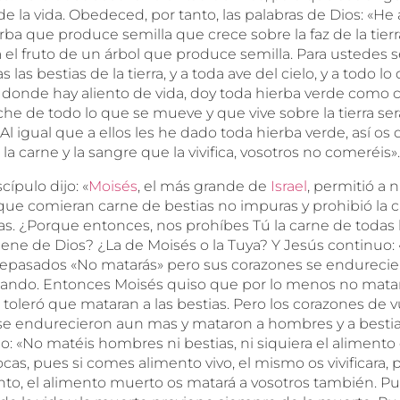
e la vida. Obedeced, por tanto, las palabras de Dios: «He
ba que produce semilla que crece sobre la faz de la tierra
a el fruto de un árbol que produce semilla. Para ustedes
s las bestias de la tierra, y a toda ave del cielo, y a todo lo
a, donde hay aliento de vida, doy toda hierba verde como 
che de todo lo que se mueve y que vive sobre la tierra s
 Al igual que a ellos les he dado toda hierba verde, así os 
 la carne y la sangre que la vivifica, vosotros no comeréis».
cípulo dijo: «
Moisés
, el más grande de
Israel
, permitió a 
ue comieran carne de bestias no impuras y prohibió la 
as. ¿Porque entonces, nos prohíbes Tú la carne de todas 
viene de Dios? ¿La de Moisés o la Tuya? Y Jesús continuo:
tepasados «No matarás» pero sus corazones se endurecie
ando. Entonces Moisés quiso que por lo menos no matar
toleró que mataran a las bestias. Pero los corazones de 
e endurecieron aun mas y mataron a hombres y a bestias
o: «No matéis hombres ni bestias, ni siquiera el aliment
cas, pues si comes alimento vivo, el mismo os vivificara, 
nto, el alimento muerto os matará a vosotros también. Pue