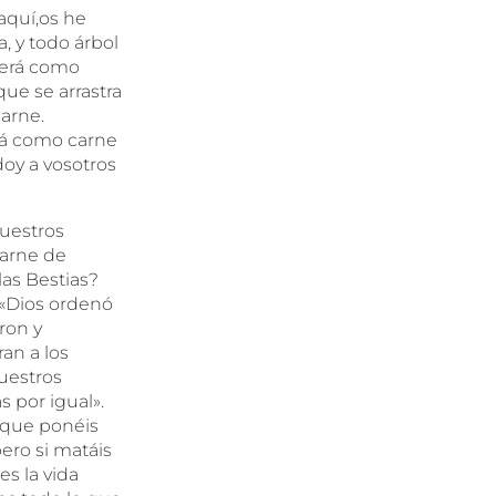
 aquí,os he
, y todo árbol
 será como
 que se arrastra
carne.
erá como carne
doy a vosotros
nuestros
carne de
las Bestias?
 «Dios ordenó
ron y
an a los
vuestros
 por igual».
o que ponéis
pero si matáis
s la vida