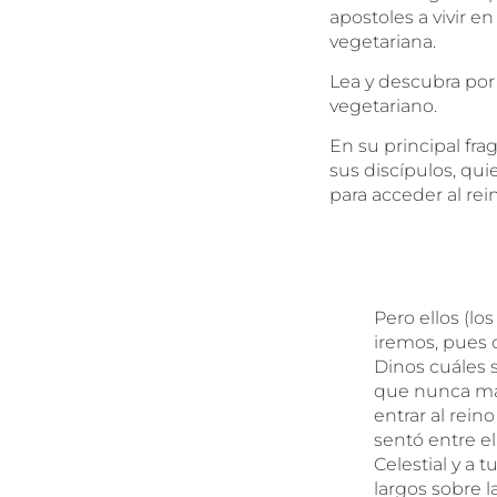
apostoles a vivir 
vegetariana.
Lea y descubra po
vegetariano.
En su principal fra
sus discípulos, qu
para acceder al rein
Pero ellos (lo
iremos, pues 
Dinos cuáles 
que nunca má
entrar al rein
sentó entre e
Celestial y a
largos sobre l