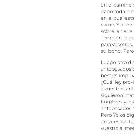
en el camino d
dado toda hier
en el cual est
carne; Y a toda
sobre la tierr
También la le
para vosotros.
su leche. Pero
Luego otro dis
antepasados q
bestias impur
¿Cuál ley pro
a vuestros an
siguieron mat
hombres y les 
antepasados s
Pero Yo os dig
en vuestras bo
vuestro alime