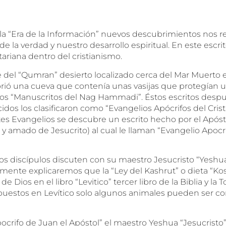
a la “Era de la Información” nuevos descubrimientos nos r
 la verdad y nuestro desarrollo espiritual. En este escr
tariana dentro del cristianismo.
lle del “Qumran” desierto localizado cerca del Mar Muerto e
ó una cueva que contenía unas vasijas que protegían u
 los “Manuscritos del Nag Hammadi”. Éstos escritos desp
idos los clasificaron como “Evangelios Apócrifos del Cris
tes Evangelios se descubre un escrito hecho por el Após
 y amado de Jesucrito) al cual le llaman “Evangelio Apocr
os discípulos discuten con su maestro Jesucristo “Yeshua
mente explicaremos que la “Ley del Kashrut” o dieta “Kos
e Dios en el libro “Levitico” tercer libro de la Biblia y la 
estos en Levítico solo algunos animales pueden ser co
pocrifo de Juan el Apóstol” el maestro Yeshua “Jesucristo