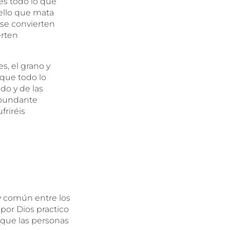
es todo lo que
ello que mata
 se convierten
erten
s, el grano y
rque todo lo
do y de las
abundante
friréis
uy común entre los
 por Dios practico
 que las personas