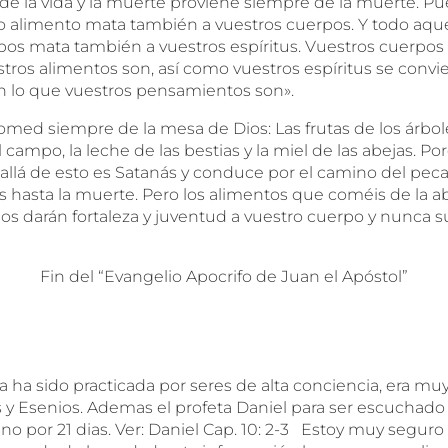
 de la vida y la muerte proviene siempre de la muerte. Pu
o alimento mata también a vuestros cuerpos. Y todo aqu
pos mata también a vuestros espíritus. Vuestros cuerpos
tros alimentos son, así como vuestros espíritus se convi
 lo que vuestros pensamientos son».
comed siempre de la mesa de Dios: Las frutas de los árbole
l campo, la leche de las bestias y la miel de las abejas. Po
allá de esto es Satanás y conduce por el camino del peca
hasta la muerte. Pero los alimentos que coméis de la 
s darán fortaleza y juventud a vuestro cuerpo y nunca su
Fin del “Evangelio Apocrifo de Juan el Apóstol”
a ha sido practicada por seres de alta conciencia, era m
s y Esenios. Ademas el profeta Daniel para ser escuchado
no por 21 dias. Ver: Daniel Cap. 10: 2-3 Estoy muy seguro