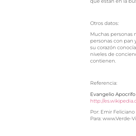
que están en la bús
Otros datos:
Muchas personas m
personas con pan y
su corazón conocía
niveles de concien
contienen.
Referencia:
Evangelio Apocrifo
http://es.wikipedi
Por: Emir Feliciano
Para: www.Verde-V