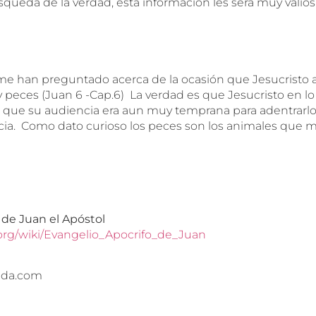
queda de la verdad, esta información les sera muy valios
e han preguntado acerca de la ocasión que Jesucristo a
 peces (Juan 6 -Cap.6) La verdad es que Jesucristo en l
 que su audiencia era aun muy temprana para adentrarlos
cia. Como dato curioso los peces son los animales que
 de Juan el Apóstol
a.org/wiki/Evangelio_Apocrifo_de_Juan
ida.com